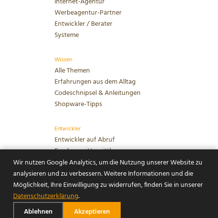
Internet-Agentur
Werbeagentur-Partner
Entwickler / Berater
Systeme
Wissen
Alle Themen
bitbetrieb GmbH
Erfahrungen aus dem Alltag
Häldenstraße 16
Codeschnipsel & Anleitungen
74182 Obersulm
Shopware-Tipps
07130 40 464-10
Entwickler
postfach@bitbetrieb.de
Entwickler auf Abruf
Freelancer-Vermittlung
Nearshoring Teams
Wir nutzen Google Analytics, um die Nutzung unserer Website zu
PHP-Entwicklung
analysieren und zu verbessern. Weitere Informationen und die
Möglichkeit, Ihre Einwilligung zu widerrufen, finden Sie in unserer
Datenschutzerklärung
.
Ablehnen
Akzeptieren