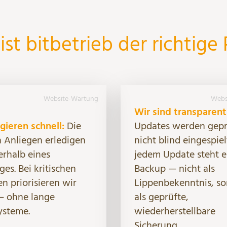
st bitbetrieb der richtige 
Website-Wartung
Webs
Wir sind transparent
gieren schnell:
Die
Updates werden gepr
 Anliegen erledigen
nicht blind eingespiel
erhalb eines
jedem Update steht e
es. Bei kritischen
Backup — nicht als
en priorisieren wir
Lippenbekenntnis, s
— ohne lange
als geprüfte,
ysteme.
wiederherstellbare
Sicherung.