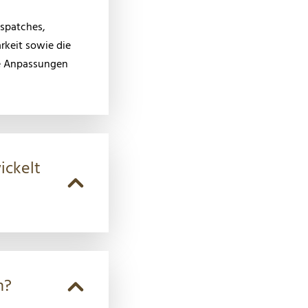
tspatches,
rkeit sowie die
he Anpassungen
ickelt
n?