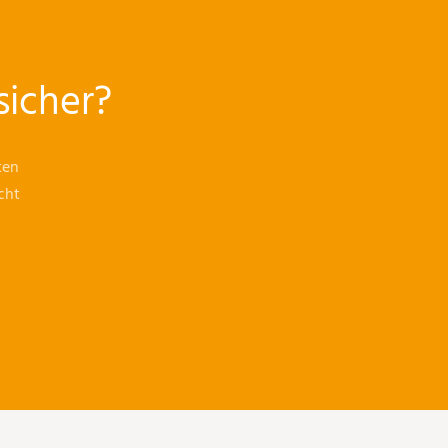
sicher?
ten
cht