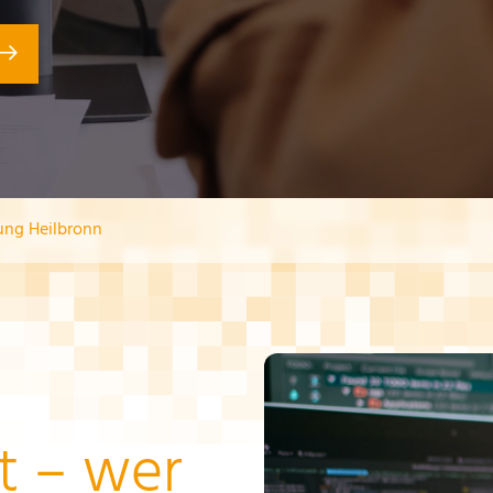
ung Heilbronn
t – wer