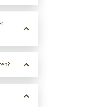
er
ten?