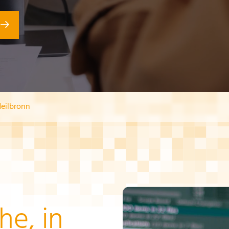
eilbronn
he, in