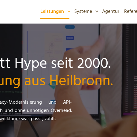
Leistungen
Systeme
Agentur
Refer
t Hype seit 2000.
ng aus Heilbronn.
acy-Modernisierung und API-
sch und ohne unnötigen Overhead.
icklung: was passt, zählt.