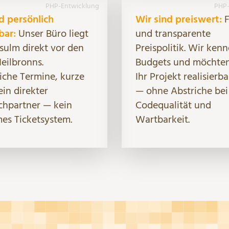
PHP-Entwicklung
PHP-
d persönlich
Wir sind preiswert:
F
bar:
Unser Büro liegt
und transparente
sulm direkt vor den
Preispolitik. Wir ken
eilbronns.
Budgets und möchten
iche Termine, kurze
Ihr Projekt realisierba
in direkter
— ohne Abstriche bei
chpartner — kein
Codequalität und
es Ticketsystem.
Wartbarkeit.