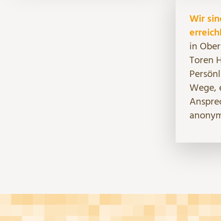
Wir sin
erreich
in Ober
Toren H
Persönl
Wege, e
Anspre
anonym