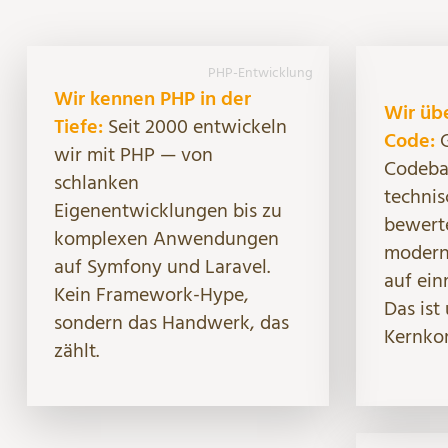
PHP-Entwicklung
Wir kennen PHP in der
Wir üb
Tiefe:
Seit 2000 entwickeln
Code:
G
wir mit PHP — von
Codebas
schlanken
technis
Eigenentwicklungen bis zu
bewerte
komplexen Anwendungen
moderni
auf Symfony und Laravel.
auf ein
Kein Framework-Hype,
Das ist
sondern das Handwerk, das
Kernko
zählt.