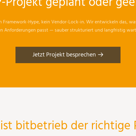
-Projekt geplant oder gee
n Framework-Hype, kein Vendor-Lock-in. Wir entwickeln das, wa
en Anforderungen passt — sauber strukturiert und langfristig wart
Jetzt Projekt besprechen
st bitbetrieb der richtige 