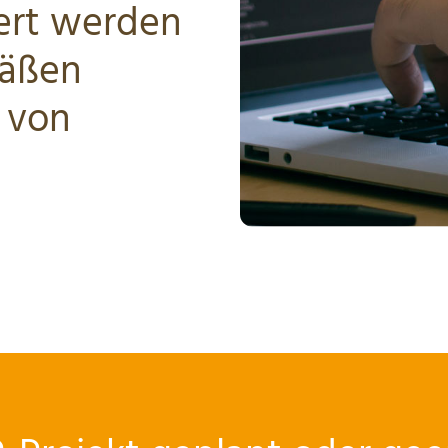
ert werden
mäßen
s von