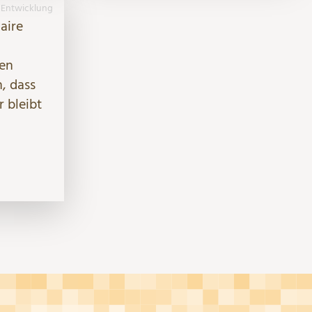
Entwicklung
aire
nen
, dass
r bleibt