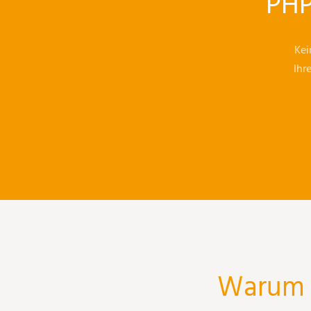
PHP
Kei
Ihr
Warum i