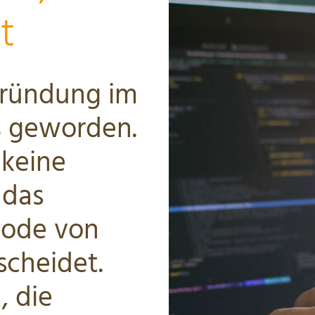
t
 Gründung im
ß geworden.
keine
 das
Code von
cheidet.
, die