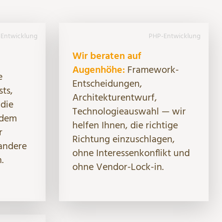
Entwicklung
PHP-Entwicklung
Wir beraten auf
Augenhöhe:
Framework-
e
Entscheidungen,
sts,
Architekturentwurf,
die
Technologieauswahl — wir
 dem
helfen Ihnen, die richtige
r
Richtung einzuschlagen,
andere
ohne Interessenkonflikt und
.
ohne Vendor-Lock-in.