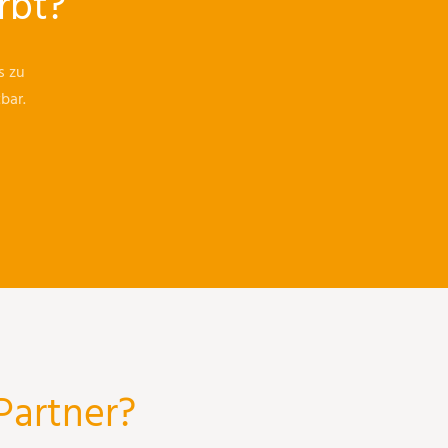
rbt?
s zu
bar.
Partner?