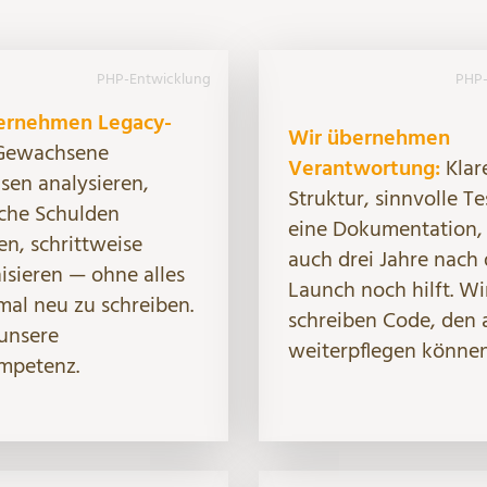
PHP-Entwicklung
PHP-
ernehmen Legacy-
Wir übernehmen
ewachsene
Verantwortung:
Klar
en analysieren,
Struktur, sinnvolle Te
che Schulden
eine Dokumentation, 
n, schrittweise
auch drei Jahre nach
sieren — ohne alles
Launch noch hilft. Wi
mal neu zu schreiben.
schreiben Code, den 
 unsere
weiterpflegen können
mpetenz.